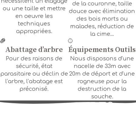
nécessitent un élagage
de la couronne, taille
ou une taille et mettre
douce avec élimination
en oeuvre les
des bois morts ou
techniques
malades, réduction de
appropriées.
la cime...
Abattage dʼarbre
Équipements Outils
Pour des raisons de
Nous disposons d'une
sécurité, état
nacelle de 33m avec
parasitaire ou déclin de
20m de déport et d'une
l’arbre, l’abatage est
rogneuse pour la
préconisé.
destruction de la
souche.
LES
ARBRES
DE VIE